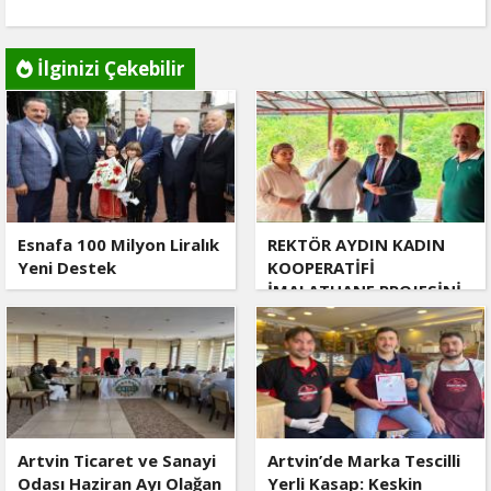
İlginizi Çekebilir
Esnafa 100 Milyon Liralık
REKTÖR AYDIN KADIN
Yeni Destek
KOOPERATİFİ
İMALATHANE PROJESİNİ
YERİNDE İNCELEDİ
Artvin Ticaret ve Sanayi
Artvin’de Marka Tescilli
Odası Haziran Ayı Olağan
Yerli Kasap: Keskin