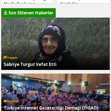
Meclis Toplantısı
Kardeşler
Ardanuç’ta Yapıldı
Son Eklenen Haberler
Yaşam
Sabriye Turgut Vefat Etti
Güncel
Türkiye İnternet Gazeteciliği Derneği (TİGAD)