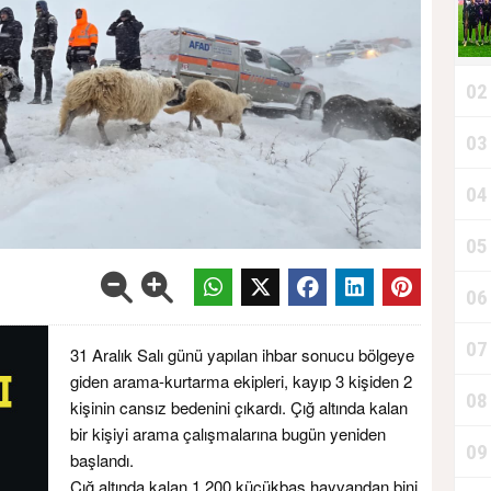
02
Y
03
04
05
06
07
31 Aralık Salı günü yapılan ihbar sonucu bölgeye
giden arama-kurtarma ekipleri, kayıp 3 kişiden 2
08
kişinin cansız bedenini çıkardı. Çığ altında kalan
bir kişiyi arama çalışmalarına bugün yeniden
09
A
başlandı.
Çığ altında kalan 1.200 küçükbaş hayvandan bini