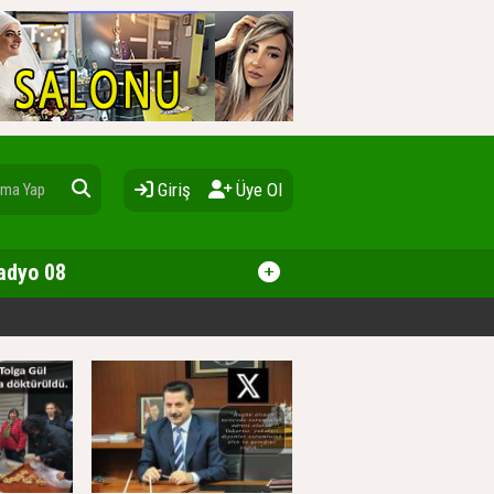
Giriş
Üye Ol
adyo 08