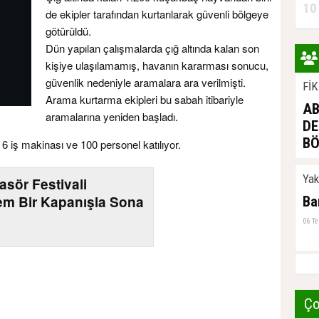
10
de ekipler tarafından kurtarılarak güvenli bölgeye
götürüldü.
Dün yapılan çalışmalarda çığ altında kalan son
kişiye ulaşılamamış, havanın kararması sonucu,
güvenlik nedeniyle aramalara ara verilmişti.
Fİ
Arama kurtarma ekipleri bu sabah itibariyle
AB
aramalarına yeniden başladı.
DE
BÖ
 iş makinası ve 100 personel katılıyor.
03 A
Ya
asör Festivali
m Bir Kapanışla Sona
Ba
06 T
Ço