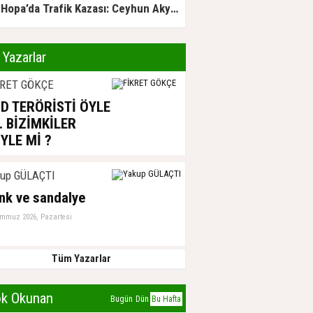
Hopa’da Trafik Kazası: Ceyhun Akyürek Hayatını Kaybetti
Yazarlar
KRET GÖKÇE
D TERÖRİSTİ ÖYLE
. BİZİMKİLER
YLE Mİ ?
ğustos 2026, Pazartesi
kup GÜLAÇTI
nk ve sandalye
emmuz 2026, Pazartesi
Tüm Yazarlar
k Okunan
Bugün
Dün
Bu Hafta