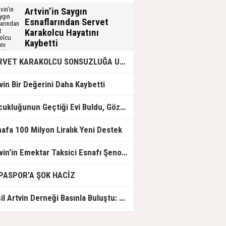
Artvin’in Saygın
Esnaflarından Servet
Karakolcu Hayatını
Kaybetti
Artvin’de sevilen iş insanı Servet
SERVET KARAKOLCU SONSUZLUĞA UĞURLANDI
Karakolcu, 31 Temmuz 2026 Cuma
günü işyerinde ölü bulundu.
vin Bir Değerini Daha Kaybetti
Çocukluğunun Geçtiği Evi Buldu, Gözyaşlarına Hakim Olamadı
afa 100 Milyon Liralık Yeni Destek
Artvin’in Emektar Taksici Esnafı Şenol Koyun Vefat Etti
PASPOR’A ŞOK HACİZ
Yeşil Artvin Derneği Basınla Buluştu: ÇED Taahhütleri ile Sahadaki Uygulamalar Çelişiyor