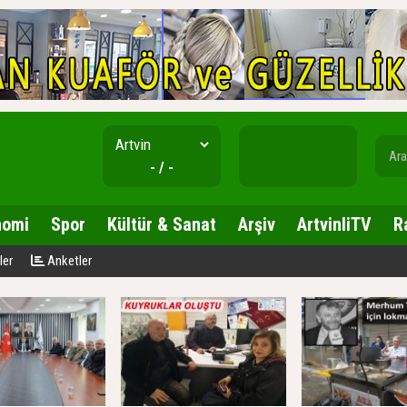
- / -
nomi
Spor
Kültür & Sanat
Arşiv
ArtvinliTV
R
ler
Anketler