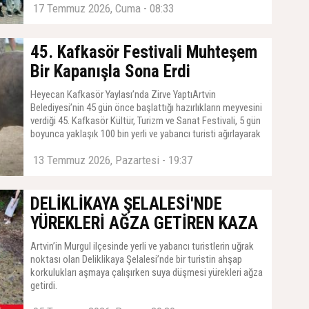
17 Temmuz 2026, Cuma - 08:33
45. Kafkasör Festivali Muhteşem
Bir Kapanışla Sona Erdi
Heyecan Kafkasör Yaylası’nda Zirve YaptıArtvin
Belediyesi’nin 45 gün önce başlattığı hazırlıkların meyvesini
verdiği 45. Kafkasör Kültür, Turizm ve Sanat Festivali, 5 gün
boyunca yaklaşık 100 bin yerli ve yabancı turisti ağırlayarak
unutulmaz anlara sahne oldu.
13 Temmuz 2026, Pazartesi - 19:37
DELİKLİKAYA ŞELALESİ'NDE
YÜREKLERİ AĞZA GETİREN KAZA
Artvin’in Murgul ilçesinde yerli ve yabancı turistlerin uğrak
noktası olan Deliklikaya Şelalesi’nde bir turistin ahşap
korkulukları aşmaya çalışırken suya düşmesi yürekleri ağza
getirdi.