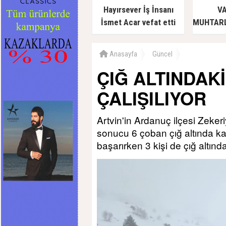
Hayırsever İş İnsanı
VA
İsmet Acar vefat etti
MUHTARL
Anasayfa
Güncel
ÇIĞ ALTINDAKİ
ÇALIŞILIYOR
Artvin'in Ardanuç ilçesi Zeke
sonucu 6 çoban çığ altında kal
başarırken 3 kişi de çığ altında