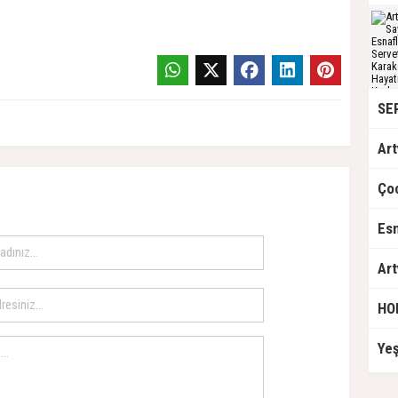
Art
Esn
HO