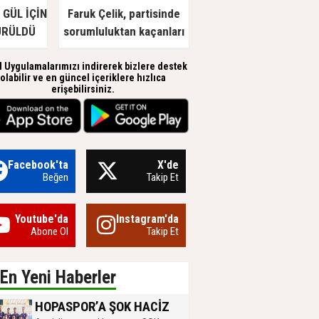
GÜL İÇİN
Faruk Çelik, partisinde
ÜRÜLDÜ
sorumluluktan kaçanları
eleştirdi
l Uygulamalarımızı indirerek bizlere destek
olabilir ve en güncel içeriklere hızlıca
erişebilirsiniz.
Facebook'ta
X'de
Beğen
Takip Et
Youtube'da
Instagram'da
Abone Ol
Takip Et
En Yeni Haberler
HOPASPOR’A ŞOK HACİZ