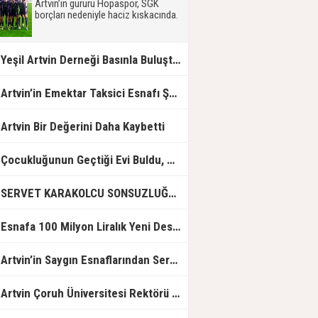
Artvin’in gururu Hopaspor, SGK
borçları nedeniyle haciz kıskacında.
eşil Artvin Derneği Basınla Buluştu: ÇED Taahhütleri ile Sahadaki Uygulamalar Çelişiyor
Artvin’in Emektar Taksici Esnafı Şenol Koyun Vefat Etti
Artvin Bir Değerini Daha Kaybetti
Çocukluğunun Geçtiği Evi Buldu, Gözyaşlarına Hakim Olamadı
SERVET KARAKOLCU SONSUZLUĞA UĞURLANDI
Esnafa 100 Milyon Liralık Yeni Destek
Artvin’in Saygın Esnaflarından Servet Karakolcu Hayatını Kaybetti
rtvin Çoruh Üniversitesi Rektörü Prof. Dr. İbrahim Aydın, TRT Avaz’da “Tercih Atlası” Programına Konuk Oluyor