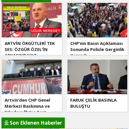
ARTVİN ÖRGÜTLERİ TEK
CHP’nin Basın Açıklaması
SES: ÖZGÜR ÖZEL’İN
Sonunda Polisle Gerginlik
ARKASINDAYIZ
Yaşandı
Artvin’den CHP Genel
FARUK ÇELİK BASINLA
Merkezi Baskınına ve
BULUŞTU
Kılıçdaroğlu’na Sert
Tepki
Son Eklenen Haberler