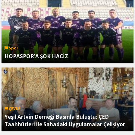
Spor
HOPASPOR’A ŞOK HACİZ
ÇEVRE
Yeşil Artvin Derneği Basınla Buluştu: ÇED
Taahhütleri ile Sahadaki Uygulamalar Çelişiyor