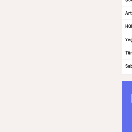
HO
Sab