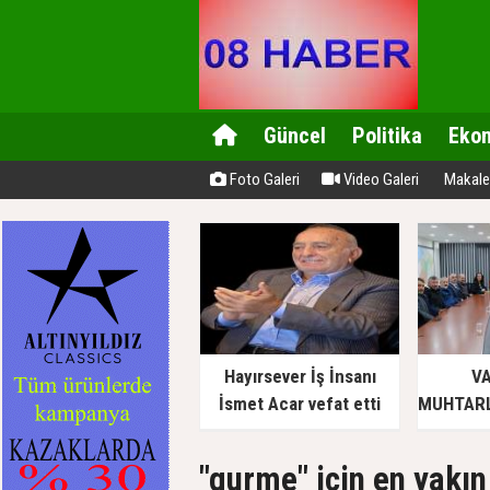
Güncel
Politika
Eko
Foto Galeri
Video Galeri
Makale
Hayırsever İş İnsanı
VA
İsmet Acar vefat etti
MUHTARL
"gurme" için en yakın