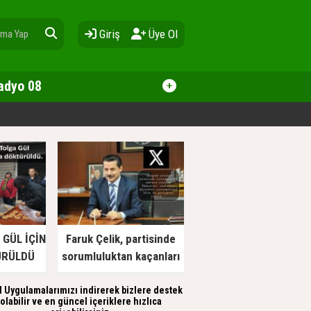
Giriş
Üye Ol
adyo 08
GÜL İÇİN
Faruk Çelik, partisinde
ÜRÜLDÜ
sorumluluktan kaçanları
eleştirdi
l Uygulamalarımızı indirerek bizlere destek
olabilir ve en güncel içeriklere hızlıca