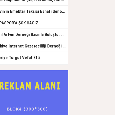
amansız hastalığa yenik düşerek 2
Ağustos günü vefat etti
Artvin’in Emektar Taksici Esnafı Şenol Koyun Vefat Etti
PASPOR’A ŞOK HACİZ
Yeşil Artvin Derneği Basınla Buluştu: ÇED Taahhütleri ile Sahadaki Uygulamalar Çelişiyor
Türkiye İnternet Gazeteciliği Derneği (TİGAD) tarafından düzenlenen Iğdır Dijital Medya Çalıştayı başladı.
riye Turgut Vefat Etti