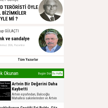
D TERÖRİSTİ ÖYLE
. BİZİMKİLER
YLE Mİ ?
ğustos 2026, Pazartesi
kup GÜLAÇTI
nk ve sandalye
emmuz 2026, Pazartesi
Tüm Yazarlar
k Okunan
Bugün
Dün
Bu Hafta
Artvin Bir Değerini Daha
Kaybetti
Artvin eşrafından, Balcıoğlu
Mahallesi sakinlerinden ve Artvin
Devlet Hastanesi’nden emekli
Mahmut Kenan Yıldırım, yakalandığı
Çocukluğunun Geçtiği Evi Buldu, Gözyaşlarına Hakim Olamadı