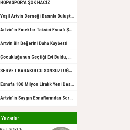
HOPASPOR’A ŞOK HACİZ
eşil Artvin Derneği Basınla Buluştu: ÇED Taahhütleri ile Sahadaki Uygulamalar Çelişiyor
Artvin’in Emektar Taksici Esnafı Şenol Koyun Vefat Etti
Artvin Bir Değerini Daha Kaybetti
Çocukluğunun Geçtiği Evi Buldu, Gözyaşlarına Hakim Olamadı
SERVET KARAKOLCU SONSUZLUĞA UĞURLANDI
Esnafa 100 Milyon Liralık Yeni Destek
Artvin’in Saygın Esnaflarından Servet Karakolcu Hayatını Kaybetti
Yazarlar
KRET GÖKÇE