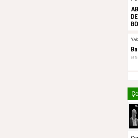
AB
DE
BÖ
03 A
Ya
Ba
06 T
Ço