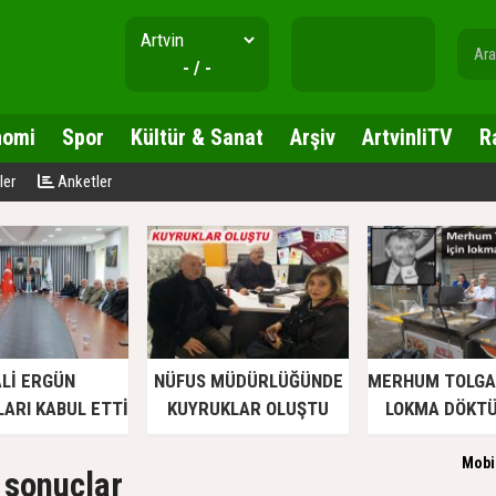
- / -
nomi
Spor
Kültür & Sanat
Arşiv
ArtvinliTV
R
ler
Anketler
Lİ ERGÜN
NÜFUS MÜDÜRLÜĞÜNDE
MERHUM TOLGA 
ARI KABUL ETTİ
KUYRUKLAR OLUŞTU
LOKMA DÖKT
Mobi
 sonuçlar