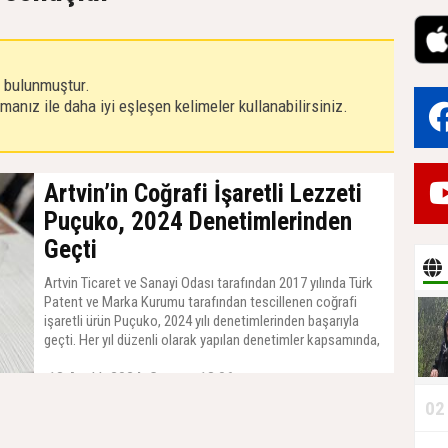
r bulunmuştur.
anız ile daha iyi eşleşen kelimeler kullanabilirsiniz.
Artvin’in Coğrafi İşaretli Lezzeti
Puçuko, 2024 Denetimlerinden
Geçti
Artvin Ticaret ve Sanayi Odası tarafından 2017 yılında Türk
Patent ve Marka Kurumu tarafından tescillenen coğrafi
işaretli ürün Puçuko, 2024 yılı denetimlerinden başarıyla
geçti. Her yıl düzenli olarak yapılan denetimler kapsamında,
hem ürünün satışını yapan hem de yemeğini hazırlayan
13 Aralık 2024, Cuma - 13:06
firmaların, coğrafi işaret standartlarına uygunluğu detaylı
şekilde incelendi.
02
T