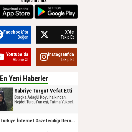
erişebilirsiniz.
Facebook'ta
X'de
Beğen
Takip Et
Youtube'da
Instagram'da
Abone Ol
Takip Et
En Yeni Haberler
Sabriye Turgut Vefat Etti
Borçka Adagül Köyü halkından,
Nejdet Turgut’un eşi; Fatma Yüksel,
Aynur ve Yaşar Turgut’un anneleri;
Selim, Taner ve Hüseyin Turgut’un
yengeleri, Sabriye Turgut (86) vefat
ürkiye İnternet Gazeteciliği Derneği (TİGAD) tarafından düzenlenen Iğdır Dijital Medya Çalıştayı başladı.
etti.